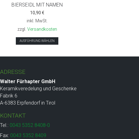
BIERSEIDL MIT NAMEN
10,90
€
inkl. MwSt.
zzgl.
Versandkosten
Dieses
AUSFÜHRUNG WÄHLEN
Produkt
weist
mehrere
Varianten
ADRESSE
auf.
Die
Walter Fürhapter GmbH
Optionen
Keramikveredelung und Geschenke
können
Fabrik 6
auf
A-6383 Erpfendorf in Tirol
der
KONTAKT
Produktseite
gewählt
Tel.:
0043 5352 8408-0
werden
Fax:
0043 5352 8409