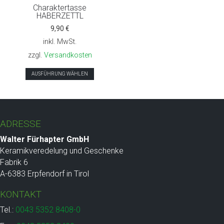
Charaktertasse
HABERZETTL
9,90
€
inkl. MwSt.
zzgl.
Versandkosten
Dieses
AUSFÜHRUNG WÄHLEN
Produkt
weist
mehrere
Varianten
ADRESSE
auf.
Die
Walter Fürhapter GmbH
Optionen
Keramikveredelung und Geschenke
können
Fabrik 6
auf
A-6383 Erpfendorf in Tirol
der
KONTAKT
Produktseite
gewählt
Tel.:
0043 5352 8408-0
werden