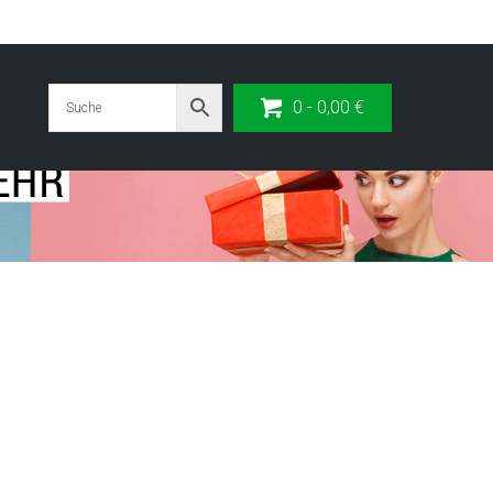
0 -
0,00
€