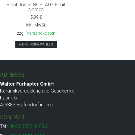
Blechdosen NOSTALGIE mit
Namen
5,99
€
inkl. MwSt.
zzgl.
Versandkosten
Dieses
AUSFÜHRUNG WÄHLEN
Produkt
weist
mehrere
Varianten
ADRESSE
auf.
Die
Walter Fürhapter GmbH
Optionen
Keramikveredelung und Geschenke
können
Fabrik 6
auf
A-6383 Erpfendorf in Tirol
der
KONTAKT
Produktseite
gewählt
Tel.:
0043 5352 8408-0
werden