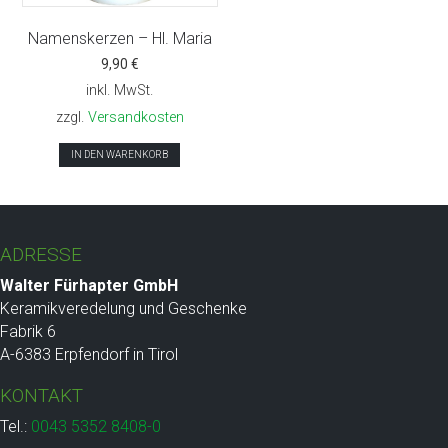
Namenskerzen – Hl. Maria
9,90
€
inkl. MwSt.
zzgl.
Versandkosten
IN DEN WARENKORB
ADRESSE
Walter Fürhapter GmbH
Keramikveredelung und Geschenke
Fabrik 6
A-6383 Erpfendorf in Tirol
KONTAKT
Tel.:
0043 5352 8408-0