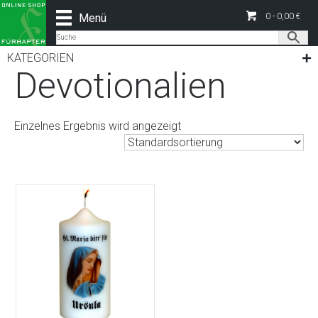
Menü
0 -
0,00
€
Start
/
Alle Produkte
/ Produkte verschlagwortet mit
„Devotionalien“
KATEGORIEN
Devotionalien
Einzelnes Ergebnis wird angezeigt