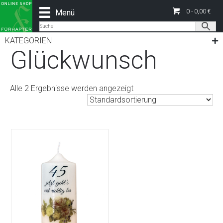
Menü
0 -
0,00
€
Start
/
Alle Produkte
/ Produkte verschlagwortet mit
„Glückwunsch“
KATEGORIEN
Glückwunsch
Alle 2 Ergebnisse werden angezeigt