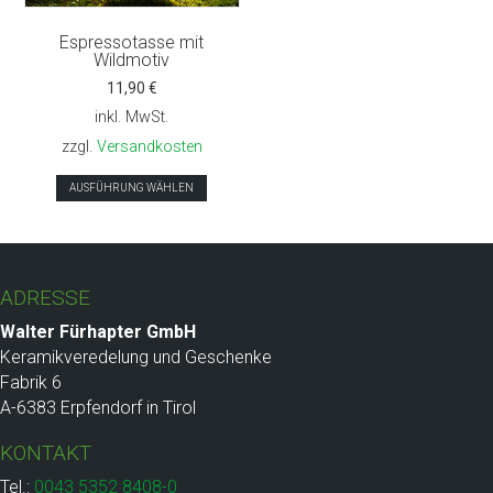
Espressotasse mit
Wildmotiv
11,90
€
inkl. MwSt.
zzgl.
Versandkosten
Dieses
AUSFÜHRUNG WÄHLEN
Produkt
weist
mehrere
Varianten
ADRESSE
auf.
Die
Walter Fürhapter GmbH
Optionen
Keramikveredelung und Geschenke
können
Fabrik 6
auf
A-6383 Erpfendorf in Tirol
der
KONTAKT
Produktseite
gewählt
Tel.:
0043 5352 8408-0