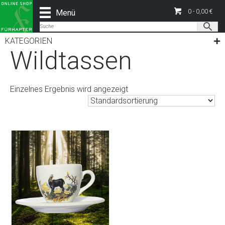
Menü
0 -
0,00
€
Start
/
Alle Produkte
/ Produkte verschlagwortet mit
„Wildtassen“
KATEGORIEN
Wildtassen
Einzelnes Ergebnis wird angezeigt