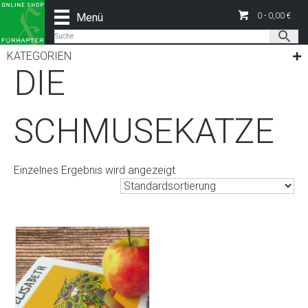
Menü
0 -
0,00
€
Start
/ Produkt Schneidbrettchen Motiv / DIE
SCHMUSEKATZE
KATEGORIEN
DIE
SCHMUSEKATZE
Einzelnes Ergebnis wird angezeigt