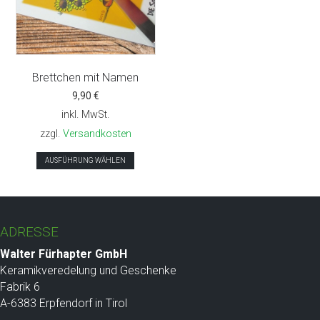
Brettchen mit Namen
9,90
€
inkl. MwSt.
zzgl.
Versandkosten
Dieses
AUSFÜHRUNG WÄHLEN
Produkt
weist
mehrere
Varianten
ADRESSE
auf.
Die
Walter Fürhapter GmbH
Optionen
Keramikveredelung und Geschenke
können
Fabrik 6
auf
A-6383 Erpfendorf in Tirol
der