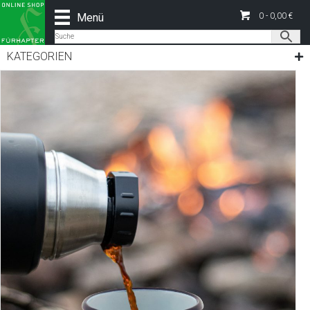
Menü
0 -
0,00
€
KATEGORIEN