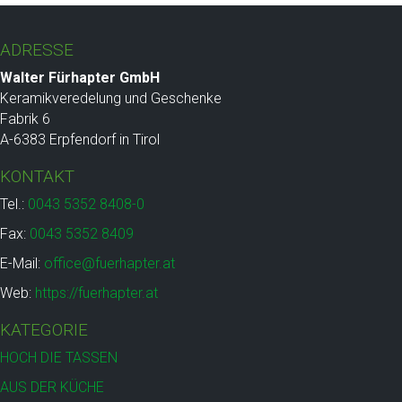
ADRESSE
Walter Fürhapter GmbH
Keramikveredelung und Geschenke
Fabrik 6
A-6383 Erpfendorf in Tirol
KONTAKT
Tel.:
0043 5352 8408-0
Fax:
0043 5352 8409
E-Mail:
office@fuerhapter.at
Web:
https://fuerhapter.at
KATEGORIE
HOCH DIE TASSEN
AUS DER KÜCHE