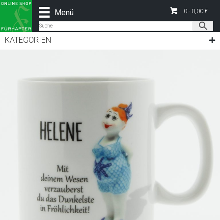
Menü
0 -
0,00
€
KATEGORIEN