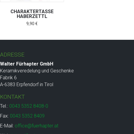
CHARAKTERTASSE
HABERZETTL
9,90
€
ADRESSE
Walter Fürhapter GmbH
Keramikveredelung und Geschenke
Fabrik 6
A-6383 Erpfendorf in Tirol
KONTAKT
Tel.:
0043 5352 8408-0
Fax:
0043 5352 8409
E-Mail:
office@fuerhapter.at