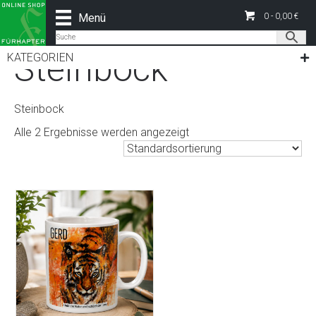
Menü
0 -
0,00
€
Start
/ Produkt Motiv Wildlife Edition / Steinbock
Steinbock
KATEGORIEN
Steinbock
Alle 2 Ergebnisse werden angezeigt