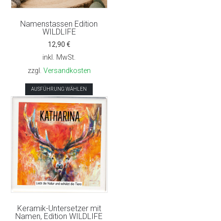
Namenstassen Edition
WILDLIFE
12,90
€
inkl. MwSt.
zzgl.
Versandkosten
Dieses
AUSFÜHRUNG WÄHLEN
Produkt
weist
mehrere
Varianten
auf.
Die
Optionen
können
auf
der
Keramik-Untersetzer mit
Produktseite
Namen, Edition WILDLIFE
gewählt