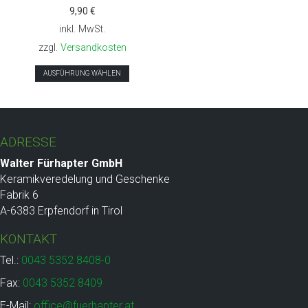
9,90
€
werden
inkl. MwSt.
zzgl.
Versandkosten
Dieses
AUSFÜHRUNG WÄHLEN
Produkt
weist
mehrere
Varianten
ADRESSE
auf.
Die
Walter Fürhapter GmbH
Optionen
Keramikveredelung und Geschenke
können
Fabrik 6
auf
A-6383 Erpfendorf in Tirol
der
KONTAKT
Produktseite
gewählt
Tel.:
0043 5352 8408-0
werden
Fax:
0043 5352 8409
E-Mail:
office@fuerhapter.at