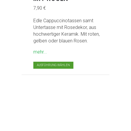
7,90
€
Edle Cappuccinotassen samt
Untertasse mit Rosedekor, aus
hochwertiger Keramik. Mit roten,
gelben oder blauen Rosen.
about Cappuccinotassen mit Rosen
mehr...
Dieses
AUSFÜHRUNG WÄHLEN
Produkt
weist
mehrere
Varianten
auf.
Die
Optionen
können
auf