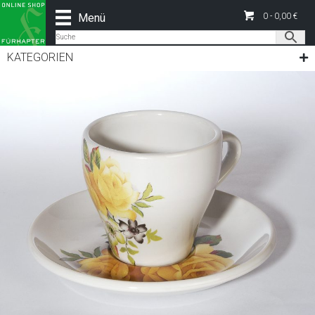
Menü
0 -
0,00
€
KATEGORIEN